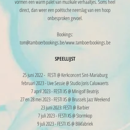
vormen een warm palet van muzikale verhaaltjes. Soms heel
direct, dan weer een poëtische neerslag van een hoop
onbesproken gevoel.
Bookings:
tom@tamboerbookings.be
/
www.tamboerbookings.be
SPEELLIJST
25 juni 2022 - FESTI @ Kerkconcert Sint-Mariaburg
februari 2023 - Live Sessie @ Studio Joris Caluwaerts
7 april 2023 - FESTI XS @ Minigolf Beatrijs
27 en 28 mei 2023 - FESTI XS @ Brussels Jazz Weekend
23 juni 2023: FESTI @ Barbier
7 juli 2023 - FESTI XS @ Stormkop
9 juli 2023 - FESTI XS @ Blikfabriek