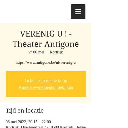
VERENIG U ! -
Theater Antigone
vr 06 mei
  |  
Kortrijk
https://www.antigone.be/nl/verenig-u
Tickets zijn niet te koop
Andere evenementen bekijken
Tijd en locatie
06 mei 2022, 20:15 – 22:00
Kortrijk, Overleiestraat 47, 8500 Kortrijk, België